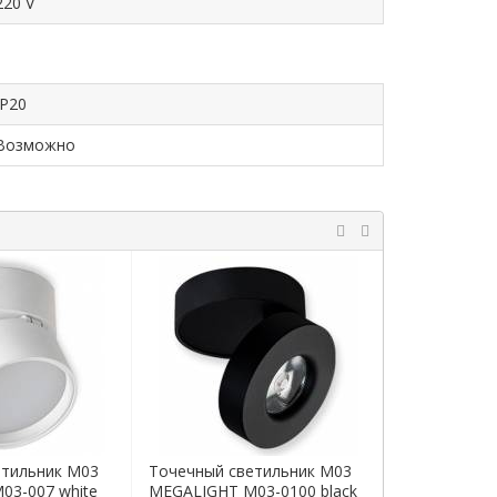
220 V
IP20
Возможно
етильник M03
Точечный светильник M03
Точечный с
03-007 white
MEGALIGHT M03-0100 black
MEGALIGHT 