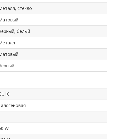
Металл, стекло
Матовый
Черный, белый
Металл
Матовый
Черный
GU10
Галогеновая
1
50 W