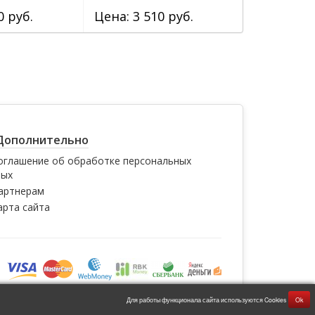
0 руб.
Цена: 3 510 руб.
Цена: 3 5
Дополнительно
оглашение об обработке персональных
ных
артнерам
арта сайта
Для работы функционала сайта используются Cookies
Ok