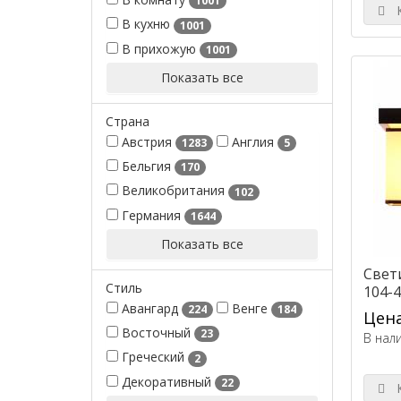
1001
К
В кухню
1001
В прихожую
1001
Показать все
Страна
Австрия
Англия
1283
5
Бельгия
170
Великобритания
102
Германия
1644
Показать все
Свет
Стиль
104-4
Авангард
Венге
224
184
Цена
Восточный
23
В нал
Греческий
2
Декоративный
22
К