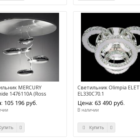
ильник MERCURY
Светильник Olimpia ELE
ide 1476110A (Ross
EL330C70.1
grove)
: 105 196 руб.
Цена: 63 490 руб.
ичии
В наличии
упить
Купить