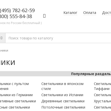
(495) 782-62-59
Каталог
Оплата
Дост
800) 555-84-38
онок по России бесплатный )
ьники
ники
Популярные раздел
льники с пультом
Светильники в японском
Светильни
ления
стиле
Тиффани
льники из Германии
Светильники из Испании
Светильн
ативные светильники
Деревянные светильники
Хрусталь
сные светильники
Потолочные светильники
Светильн