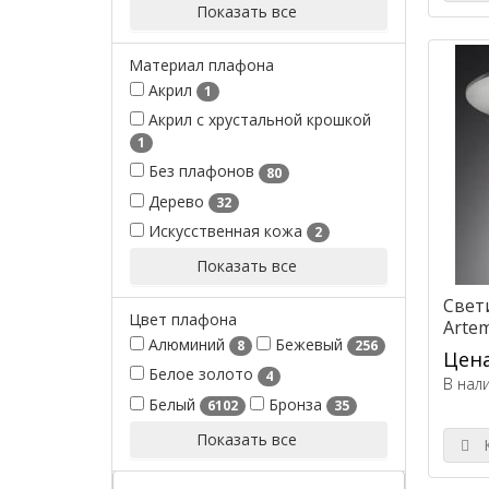
Показать все
Материал плафона
Акрил
1
Акрил с хрустальной крошкой
1
Без плафонов
80
Дерево
32
Искусственная кожа
2
Показать все
Свет
Цвет плафона
Artem
Алюминий
Бежевый
8
256
Love
Цена
Белое золото
4
В нал
Белый
Бронза
6102
35
Показать все
К