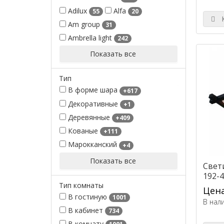
Adilux
Alfa
55
20
К
Am group
31
Ambrella light
242
Показать все
Тип
В форме шара
+617
Декоративные
+1
Деревянные
+409
Кованые
+111
Марокканский
+4
Показать все
Свет
192-4
Тип комнаты
Цена
В гостиную
1001
В нал
В кабинет
734
В комнату