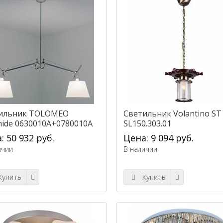
ильник TOLOMEO
Светильник Volantino ST
mide 0630010A+0780010A
SL150.303.01
CULANTE)
: 50 932 руб.
Цена: 9 094 руб.
ичии
В наличии
упить
Купить