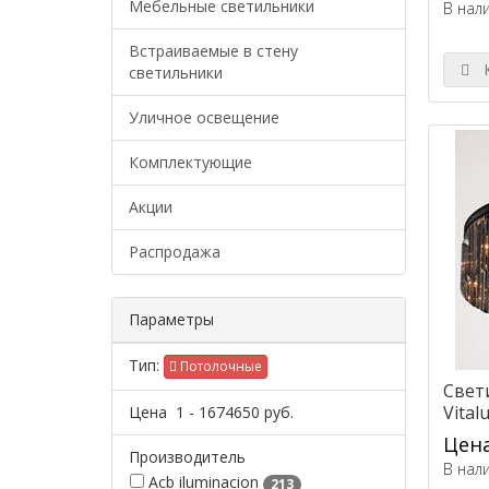
Мебельные светильники
В нал
Встраиваемые в стену
К
светильники
Уличное освещение
Комплектующие
Акции
Распродажа
Параметры
Тип:
Потолочные
Свет
Vital
Цена
1
-
1674650
руб.
Цена
Производитель
В нал
Acb iluminacion
213