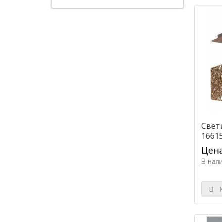
Свет
1661
Цена
В нал
К