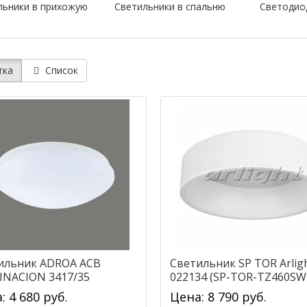
льники в прихожую
Светильники в спальню
Светодио
тка
Список
ильник ADROA ACB
Светильник SP TOR Arlig
INACION 3417/35
022134 (SP-TOR-TZ460S
1720OP)
Day White)
: 4 680 руб.
Цена: 8 790 руб.