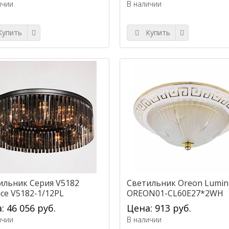
ичии
В наличии
упить
Купить
ильник Серия V5182
Светильник Oreon Lumin
uce V5182-1/12PL
OREON01-CL60E27*2WH
: 46 056 руб.
Цена: 913 руб.
ичии
В наличии