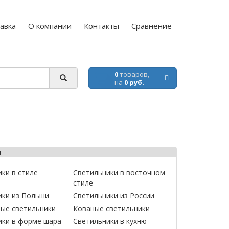
авка
О компании
Контакты
Сравнение
0
товаров,
на
0 руб.
ы
ки в стиле
Светильники в восточном
стиле
ики из Польши
Светильники из России
ные светильники
Кованые светильники
ики в форме шара
Светильники в кухню