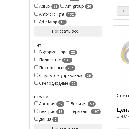
Adilux
Am group
63
20
К
Ambrella light
132
Arte lamp
10
Показать все
Тип
В форме шара
22
Подвесные
946
Потолочные
795
С пультом управления
20
Светодиодные
22
Свети
Страна
Австрия
Бельгия
67
59
Цена
Венгрия
Германия
18
197
В нал
Дания
6
Показать все