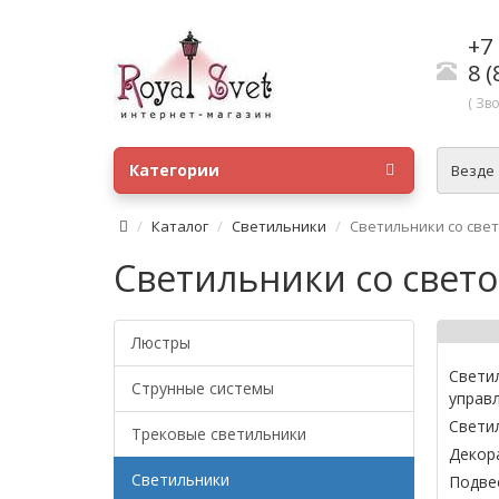
+7 
8 (
( Зв
Категории
Везде
Каталог
Светильники
Светильники со св
Светильники со све
Люстры
Свети
Струнные системы
управ
Свети
Трековые светильники
Декор
Светильники
Подве