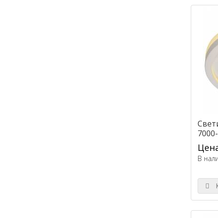
Свет
7000
Цена
В нал
К