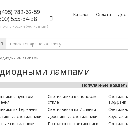
(495) 782-62-59
Каталог
Оплата
Дост
800) 555-84-38
онок по России бесплатный )
етодиодными лампами
тодиодными лампами
Популярные раздел
льники с пультом
Светильники в японском
Светильни
ления
стиле
Тиффани
льники из Германии
Светильники из Испании
Светильн
ативные светильники
Деревянные светильники
Хрусталь
сные светильники
Потолочные светильники
Светильн