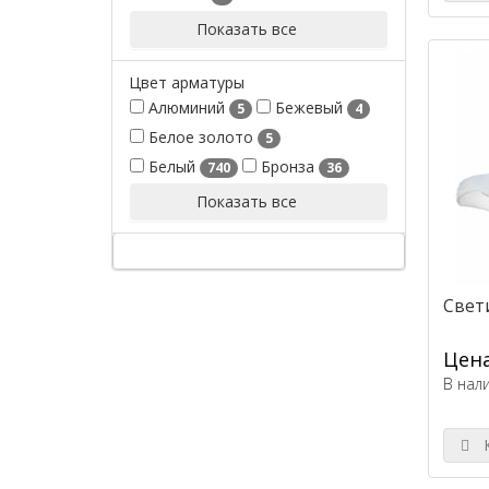
Показать все
Цвет арматуры
Алюминий
Бежевый
5
4
Белое золото
5
Белый
Бронза
740
36
Показать все
Свети
Цена
В нал
К