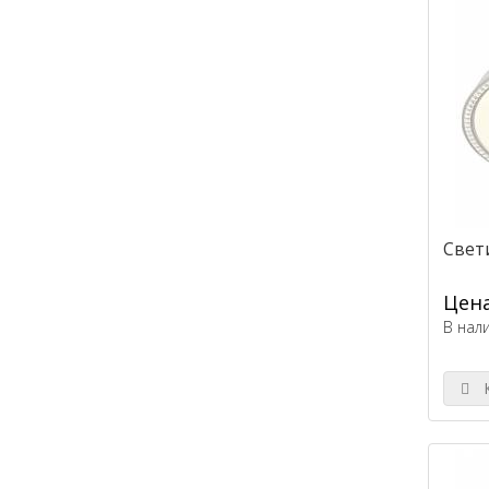
Свети
Цена
В нал
К