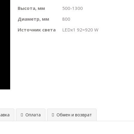
Высота, мм
500-1300
Диаметр, мм
800
Источник света
LEDх1 92=920 W
авка
Оплата
Обмен и возврат