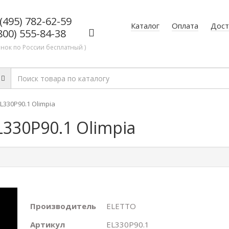
(495) 782-62-59
Каталог
Оплата
Дост
800) 555-84-38
онок по России бесплатный )
L330P90.1 Olimpia
330P90.1 Olimpia
Производитель
ELETTO
Артикул
EL330P90.1