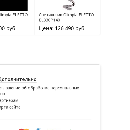
limpia ELETTO
Светильник Olimpia ELETTO
Светильник 
EL330P140
EL330P40.1
00 руб.
Цена: 126 490 руб.
Цена: 32 
Дополнительно
оглашение об обработке персональных
ных
артнерам
арта сайта