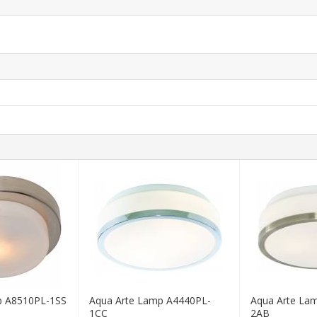
p A8510PL-1SS
Aqua Arte Lamp A4440PL-
Aqua Arte La
1CC
2AB