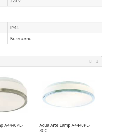
220 V
IP44
Возможно
mp A4440PL-
Aqua Arte Lamp A4440PL-
Aqua Arte L
3CC
1WH