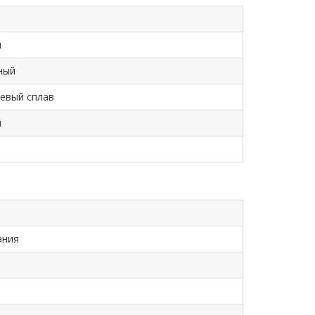
й
ный
евый сплав
й
ания