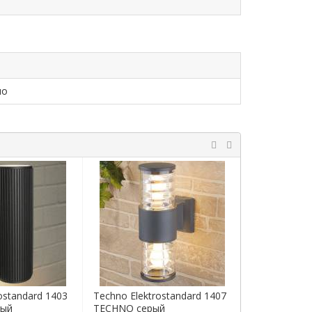
но
ostandard 1403
Techno Elektrostandard 1407
Techno Elekt
ный
TECHNO серый
TECHNO че