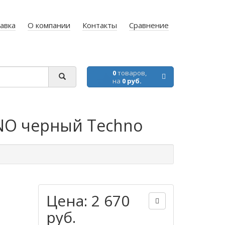
авка
О компании
Контакты
Сравнение
0
товаров,
на
0 руб.
HNO черный Techno
Цена: 2 670
руб.