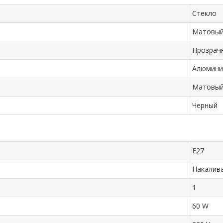
Стекло
Матовы
Прозрач
Алюмини
Матовы
Черный
E27
Накалив
1
60 W