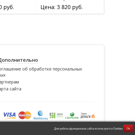
0 руб.
Цена: 3 820 руб.
Цена: 3 8
Дополнительно
оглашение об обработке персональных
ных
артнерам
арта сайта
Для работы функционала сайта используются Cookies
Ok