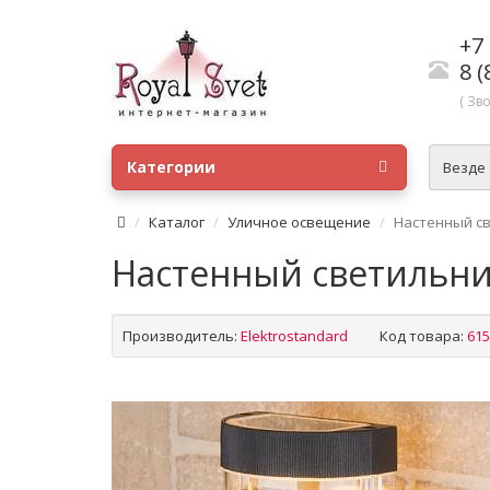
+7 
8 (
( Зв
Категории
Везде
Каталог
Уличное освещение
Настенный св
Настенный светильни
Производитель:
Elektrostandard
Код товара:
615