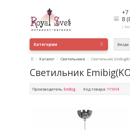
+7 
8 (
( Зв
Категории
Везде
Каталог
Светильники
Светильник Emibig(K
Светильник Emibig(K
Производитель:
Emibig
Код товара:
111014