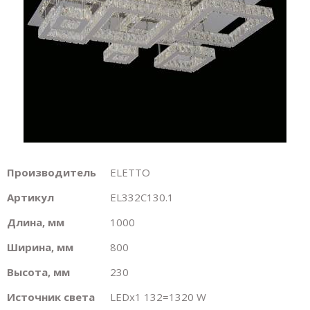
Производитель
ELETTO
Артикул
EL332C130.1
Длина, мм
1000
Ширина, мм
800
Высота, мм
230
Источник света
LEDх1 132=1320 W