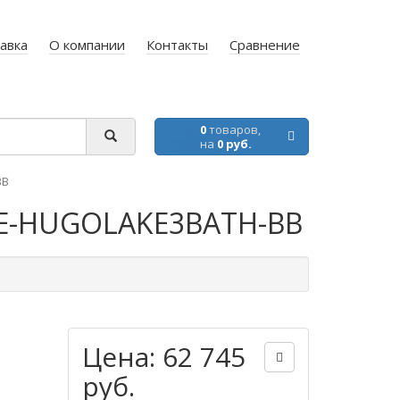
авка
О компании
Контакты
Сравнение
0
товаров,
на
0 руб.
BB
 FE-HUGOLAKE3BATH-BB
Цена: 62 745
руб.