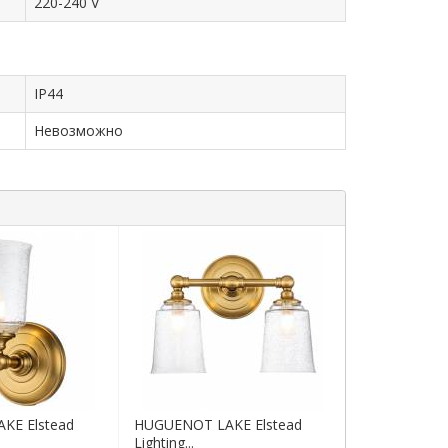
220-240 V
IP44
Невозможно
KE Elstead
HUGUENOT LAKE Elstead
Lighting...