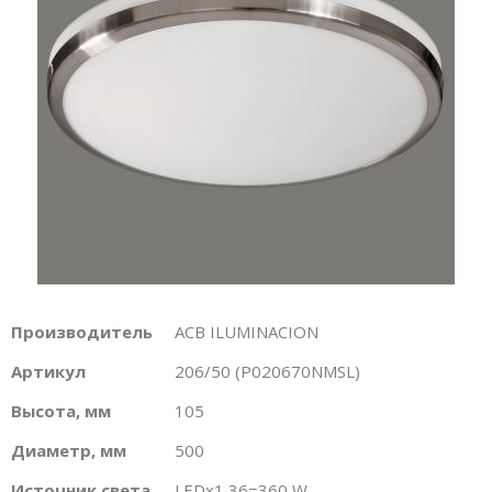
Производитель
ACB ILUMINACION
Артикул
206/50 (P020670NMSL)
Высота, мм
105
Диаметр, мм
500
Источник света
LEDх1 36=360 W