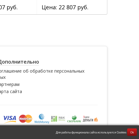
07 руб.
Цена: 22 807 руб.
Цена: 22 
Дополнительно
оглашение об обработке персональных
ных
артнерам
арта сайта
Для работы функционала сайта используются Cookies
Ok