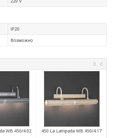
220 V
IP20
Возможно
da WB 450/4.02
450 La Lampada WB 450/4.17
450 La Lamp