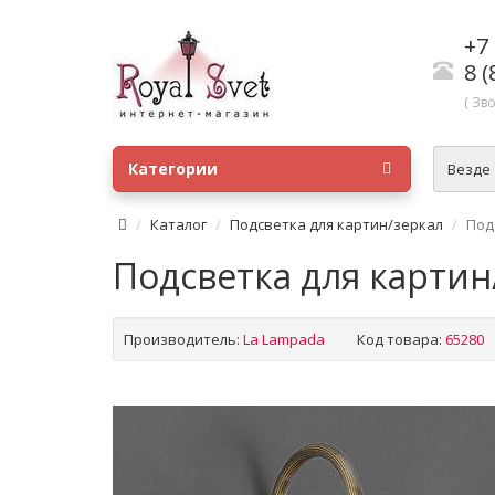
+7 
8 (
( Зв
Категории
Везде
Каталог
Подсветка для картин/зеркал
Под
Подсветка для картин
Производитель:
La Lampada
Код товара:
65280