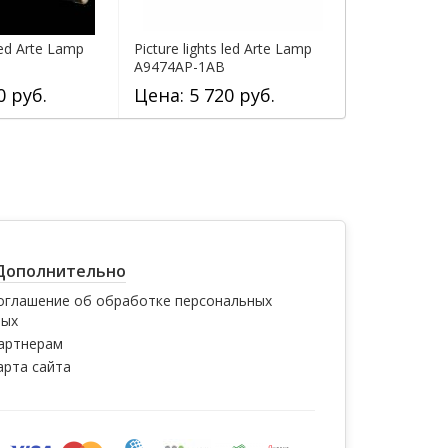
 led Arte Lamp
Picture lights led Arte Lamp
Picture light
A9474AP-1AB
A9474AP-1S
0 руб.
Цена: 5 720 руб.
Цена: 7 3
Дополнительно
оглашение об обработке персональных
ных
артнерам
арта сайта