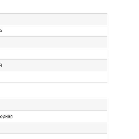
й
й
одная