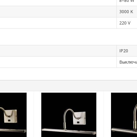
8=80 W
3000 K
220 V
IP20
Выключ