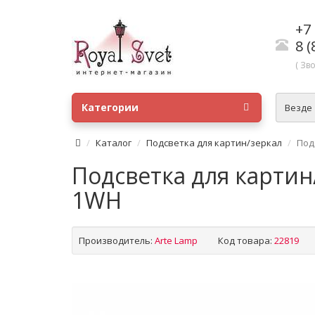
+7 
8 (
( Зв
Категории
Везде
Каталог
Подсветка для картин/зеркал
Под
Подсветка для картин
1WH
Производитель:
Arte Lamp
Код товара:
22819