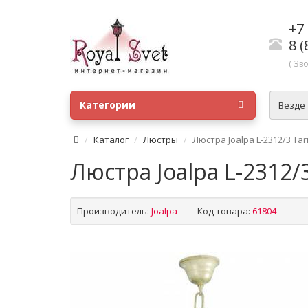
+7 
8 (
( Зв
Категории
Везде
Каталог
Люстры
Люстра Joalpa L-2312/3 Tar
Люстра Joalpa L-2312/
Производитель:
Joalpa
Код товара:
61804