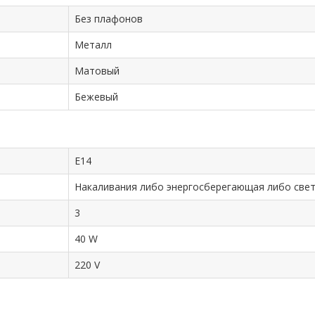
Без плафонов
Металл
Матовый
Бежевый
E14
Накаливания либо энергосберегающая либо све
3
40 W
220 V