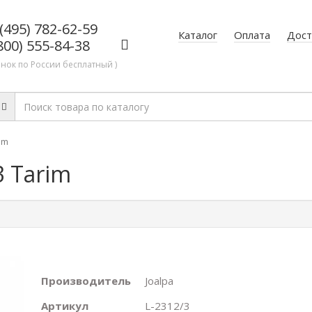
(495) 782-62-59
Каталог
Оплата
Дост
800) 555-84-38
онок по России бесплатный )
im
3 Tarim
Производитель
Joalpa
Артикул
L-2312/3