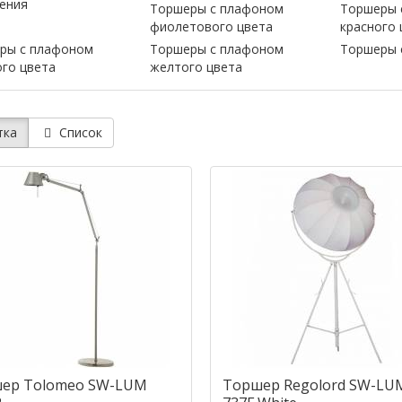
тения
Торшеры с плафоном
Торшеры 
фиолетового цвета
красного 
ры с плафоном
Торшеры с плафоном
Торшеры 
ого цвета
желтого цвета
тка
Список
ер Tolomeo SW-LUM
Торшер Regolord SW-LU