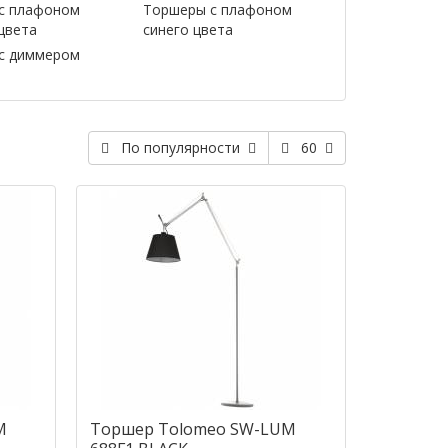
с плафоном
Торшеры с плафоном
цвета
синего цвета
с диммером
По популярности
60
M
Торшер Tolomeo SW-LUM