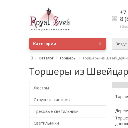
+7 
8 (
( Зв
Категории
Везде
Каталог
Торшеры
Торшеры из Швейцарии
Торшеры из Швейца
Люстры
Торше
Струнные системы
Дерев
Трековые светильники
Торше
Светильники
допол