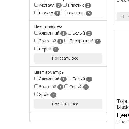
В нал
Металл
Пластик
3
2
Стекло
Текстиль
1
5
К
Цвет плафона
Алюминий
Белый
1
3
Золотой
Прозрачный
1
1
Серый
1
Показать все
Цвет арматуры
Алюминий
Белый
1
3
Золотой
Серый
1
1
Хром
3
Торш
Показать все
Black
Цена
В нал