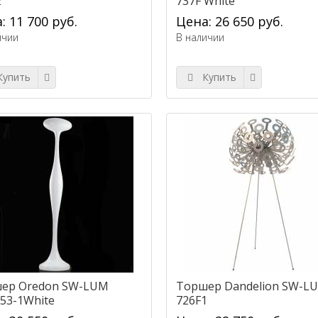
2
737F White
: 11 700 руб.
Цена: 26 650 руб.
ичии
В наличии
упить
Купить
ер Oredon SW-LUM
Торшер Dandelion SW-L
53-1White
726F1