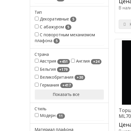
Цена
В нал
Тип
Декоративные
5
К
С абажуром
5
С поворотным механизмом
плафона
5
Страна
Австрия
Англия
+451
+24
Бельгия
+179
Великобритания
+30
Германия
+417
Показать все
Стиль
Торш
Модерн
ML70
11
Цена
Материал плафона