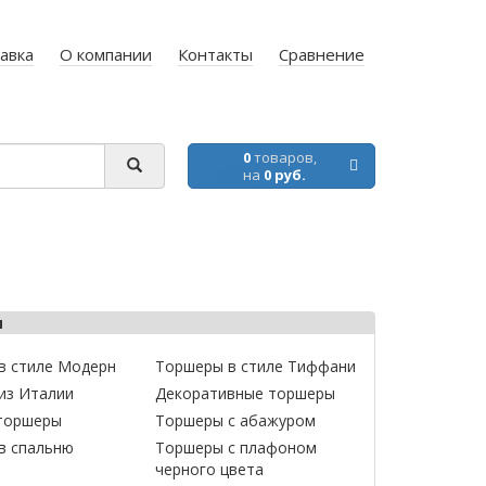
авка
О компании
Контакты
Сравнение
0
товаров,
на
0 руб.
ы
в стиле Модерн
Торшеры в стиле Тиффани
из Италии
Декоративные торшеры
торшеры
Торшеры с абажуром
в спальню
Торшеры с плафоном
черного цвета