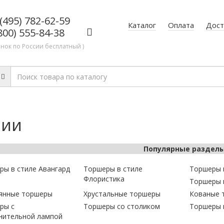
(495) 782-62-59
Каталог
Оплата
Дост
800) 555-84-38
онок по России бесплатный )
рии
Популярные раздел
ры в стиле Авангард
Торшеры в стиле
Торшеры 
Флористика
Торшеры 
янные торшеры
Хрустальные торшеры
Кованые 
ры с
Торшеры со столиком
Торшеры 
нительной лампой