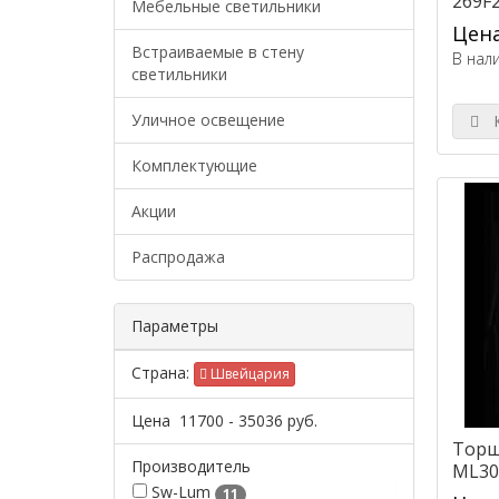
269F
Мебельные светильники
Цена
Встраиваемые в стену
В нал
светильники
Уличное освещение
К
Комплектующие
Акции
Распродажа
Параметры
Страна:
Швейцария
Цена
11700
-
35036
руб.
Торш
Производитель
ML30
Sw-Lum
11