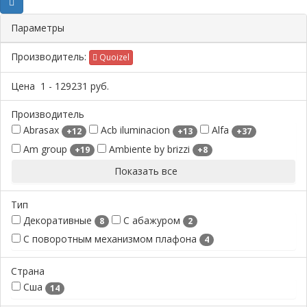
Параметры
Производитель:
Quoizel
Цена
1
-
129231
руб.
Производитель
Abrasax
Acb iluminacion
Alfa
+12
+13
+37
Am group
Ambiente by brizzi
+19
+8
Показать все
Тип
Декоративные
С абажуром
8
2
С поворотным механизмом плафона
4
Страна
Сша
14