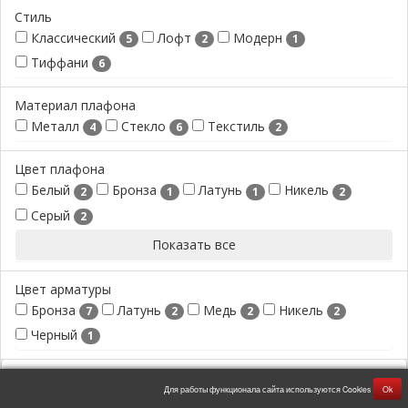
Стиль
Классический
Лофт
Модерн
5
2
1
Тиффани
6
Материал плафона
Металл
Стекло
Текстиль
4
6
2
Цвет плафона
Белый
Бронза
Латунь
Никель
2
1
1
2
Серый
2
Показать все
Цвет арматуры
Бронза
Латунь
Медь
Никель
7
2
2
2
Черный
1
Для работы функционала сайта используются Cookies
Ok