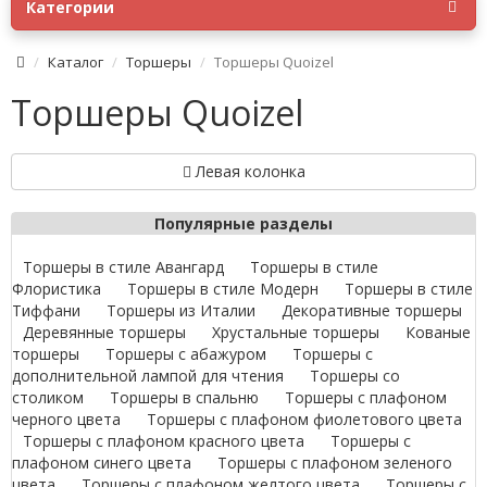
Категории
Каталог
Торшеры
Торшеры Quoizel
Торшеры Quoizel
Левая колонка
Популярные разделы
Торшеры в стиле Авангард
Торшеры в стиле
Флористика
Торшеры в стиле Модерн
Торшеры в стиле
Тиффани
Торшеры из Италии
Декоративные торшеры
Деревянные торшеры
Хрустальные торшеры
Кованые
торшеры
Торшеры с абажуром
Торшеры с
дополнительной лампой для чтения
Торшеры со
столиком
Торшеры в спальню
Торшеры с плафоном
черного цвета
Торшеры с плафоном фиолетового цвета
Торшеры с плафоном красного цвета
Торшеры с
плафоном синего цвета
Торшеры с плафоном зеленого
цвета
Торшеры с плафоном желтого цвета
Торшеры с