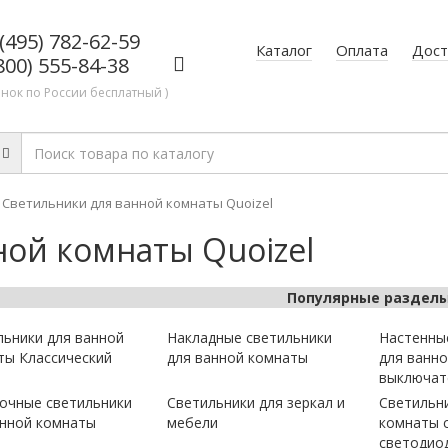
(495) 782-62-59
Каталог
Оплата
Дост
800) 555-84-38
онок по России бесплатный )
Светильники для ванной комнаты Quoizel
ной комнаты Quoizel
Популярные раздел
льники для ванной
Накладные светильники
Настенны
ты Классический
для ванной комнаты
для ванн
выключат
очные светильники
Светильники для зеркал и
Светильн
анной комнаты
мебели
комнаты 
светодио