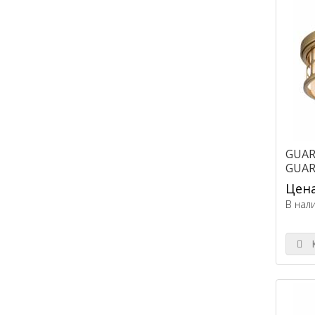
GUAR
GUAR
Цена
В нал
К