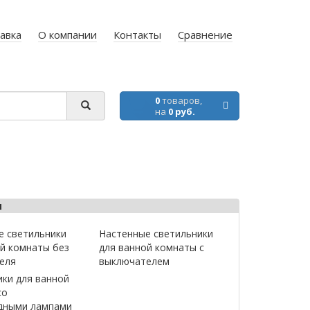
авка
О компании
Контакты
Сравнение
0
товаров,
на
0 руб.
ы
е светильники
Настенные светильники
ой комнаты без
для ванной комнаты с
еля
выключателем
ики для ванной
со
дными лампами