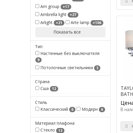
К
Am group
+17
Ambrella light
+27
Arlight
Arte lamp
+21
+106
Показать все
Тип
Настенные без выключателя
9
Потолочные светильники
3
Страна
TAYL
Сша
12
BAT
Цена
Стиль
Классический
Модерн
В нал
6
6
Материал плафона
К
Стекло
12