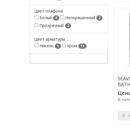
Цвет плафона
Белый
Неокрашенный
8
2
Прозрачный
2
Цвет арматуры
Никель
Хром
1
11
SEAV
BAT
Цена
В нал
К