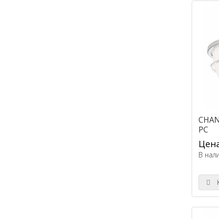
CHAN
PC
Цена
В нал
К