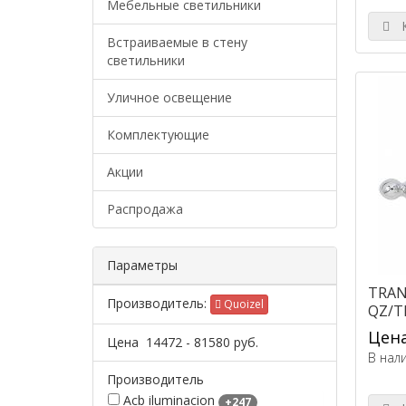
Мебельные светильники
К
Встраиваемые в стену
светильники
Уличное освещение
Комплектующие
Акции
Распродажа
Параметры
TRAN
Производитель:
Quoizel
QZ/T
Цена
Цена
14472
-
81580
руб.
В нал
Производитель
Acb iluminacion
+247